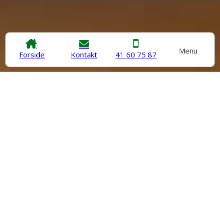
Menu
Forside
Kontakt
41 60 75 87
Skal du bruge en pålidelig byggerådgiver i Aarhus? Hos
Jansen Rådgivning står vores erfarne og dygtige
rådgivere klar til at hjælpe med små og store projekter.
Måske mangler du byggerådgivning i forbindelse med:
Planlægning af nybyggeri eller større ombygninger.