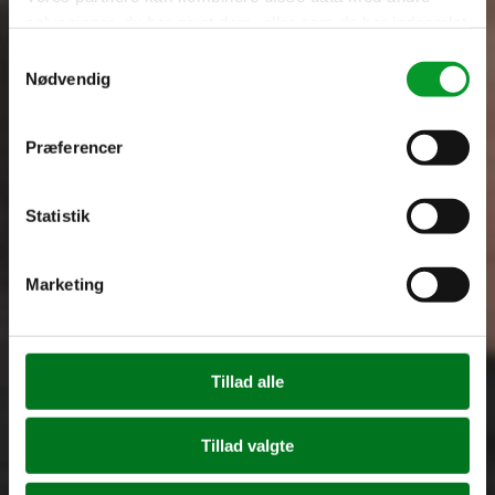
oplysninger, du har givet dem, eller som de har indsamlet
fra din brug af deres tjenester.
Samtykkevalg
Nødvendig
Se Cookie & Privatlivspolitik
her
Præferencer
Statistik
Marketing
Fjern
Tillad alle
Tillad valgte