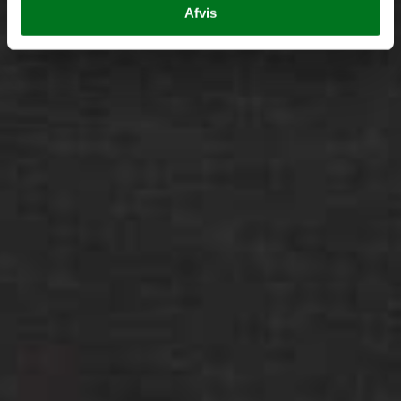
Afvis
Tilføj filer (max 5)
Bliv kontaktet