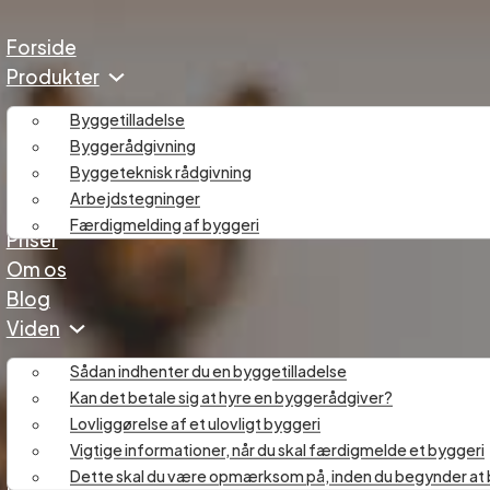
Forside
Produkter
Byggetilladelse
Byggerådgivning
Byggeteknisk rådgivning
Arbejdstegninger
Færdigmelding af byggeri
Priser
Om os
Blog
Viden
Sådan indhenter du en byggetilladelse
Kan det betale sig at hyre en byggerådgiver?
Lovliggørelse af et ulovligt byggeri
Vigtige informationer, når du skal færdigmelde et byggeri
Dette skal du være opmærksom på, inden du begynder at