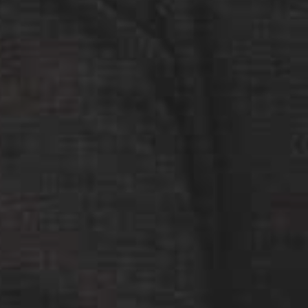
Tilføj filer (max 5)
Bliv kontaktet