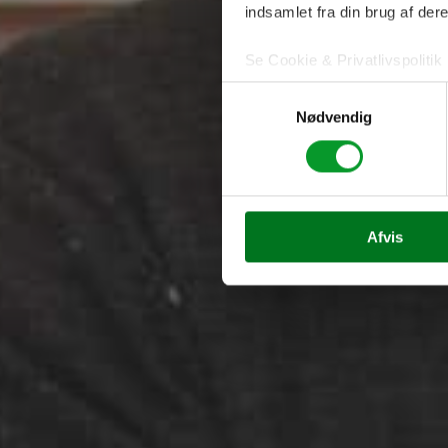
indsamlet fra din brug af dere
Se Cookie & Privatlivspolitik
Samtykkevalg
Nødvendig
Fjern
Afvis