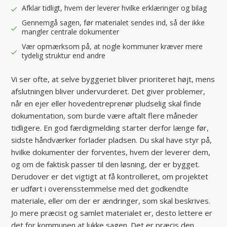
Afklar tidligt, hvem der leverer hvilke erklæringer og bilag
Gennemgå sagen, før materialet sendes ind, så der ikke
mangler centrale dokumenter
Vær opmærksom på, at nogle kommuner kræver mere
tydelig struktur end andre
Vi ser ofte, at selve byggeriet bliver prioriteret højt, mens
afslutningen bliver undervurderet. Det giver problemer,
når en ejer eller hovedentreprenør pludselig skal finde
dokumentation, som burde være aftalt flere måneder
tidligere. En god færdigmelding starter derfor længe før,
sidste håndværker forlader pladsen. Du skal have styr på,
hvilke dokumenter der forventes, hvem der leverer dem,
og om de faktisk passer til den løsning, der er bygget.
Derudover er det vigtigt at få kontrolleret, om projektet
er udført i overensstemmelse med det godkendte
materiale, eller om der er ændringer, som skal beskrives.
Jo mere præcist og samlet materialet er, desto lettere er
det for kommunen at lukke sagen. Det er præcis den