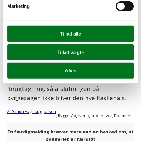
Færdigmelding er den del af byggesagen,
Marketing
som mange først tænker på, når
håndværkerne er ved at være færdige. Det
er en fejl, fordi mange af de dokumenter,
Tillad alle
kommunen forventer til sidst, skal
planlægges og samles undervejs i projektet.
Tillad valgte
Hos Jansen Rådgivning hjælper vi private
bygherrer på Sjælland med at få styr på
Afvis
færdigmelding, dokumentation og
ibrugtagning, så afslutningen på
byggesagen ikke bliver den nye flaskehals.
Af Simon Fuglsang Jansen
, Byggerådgiver og indehaver
, Danmark
En færdigmelding kræver mere end en besked om, at
byggeriet er færdigt