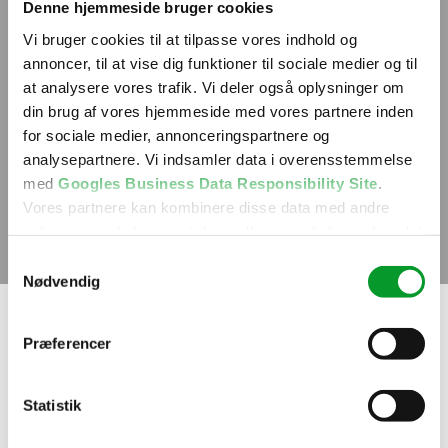
Denne hjemmeside bruger cookies
Vi bruger cookies til at tilpasse vores indhold og
annoncer, til at vise dig funktioner til sociale medier og til
at analysere vores trafik. Vi deler også oplysninger om
din brug af vores hjemmeside med vores partnere inden
for sociale medier, annonceringspartnere og
analysepartnere. Vi indsamler data i overensstemmelse
med
Googles Business Data Responsibility Site
.
Vores partnere kan kombinere disse data med andre
oplysninger, du har givet dem, eller som de har indsamlet
fra din brug af deres tjenester.
Samtykkevalg
Nødvendig
Se Cookie & Privatlivspolitik
her
Vigtige informationer, når
Præferencer
du skal færdigmelde et
byggeri
Statistik